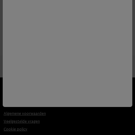
Productgegevens
Volume
70cl
Algemene voorwaarden
Veelgestelde vragen
Cookie policy