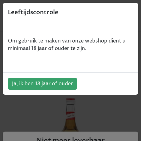
0
Leeftijdscontrole
Home
Non-Alcohol
Om gebruik te maken van onze webshop dient u
Monin Apple Pie / Appeltaart - appel - 70cl
minimaal 18 jaar of ouder te zijn.
Monin Apple Pie / Appeltaart -
appel - 70cl
Ja, ik ben 18 jaar of ouder
ArtikelNummer:
801492
Niet meer leverbaar