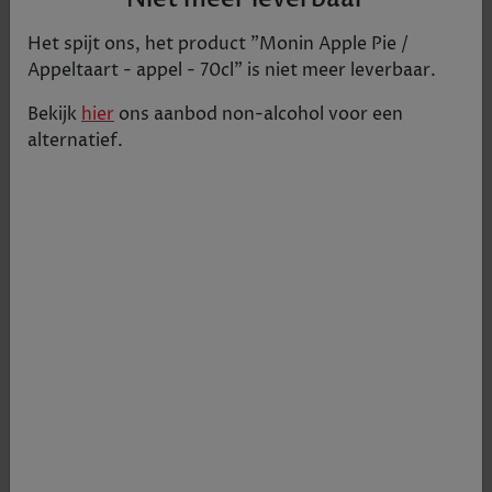
Het spijt ons, het product "
Monin Apple Pie /
Appeltaart - appel - 70cl
" is niet meer leverbaar.
Bekijk
hier
ons aanbod
non-alcohol
voor een
alternatief.
Deze Monin siroop biedt deze overheerlijke en
kenmerkende smaak van appeltaart.
€ 10,58
Tijdelijk uitverkocht
+
1
-