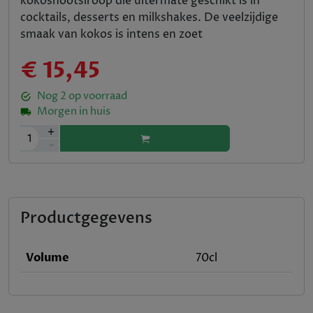
kokosnootsiroop die uitermate geschikt is in
cocktails, desserts en milkshakes. De veelzijdige
smaak van kokos is intens en zoet
€ 15,45
Nog
2
op voorraad
Morgen in huis
+
1
-
Productgegevens
Volume
70cl