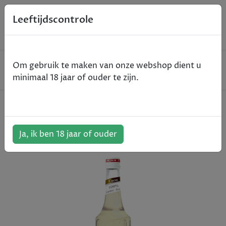
0
Leeftijdscontrole
Home
Non-Alcohol
Om gebruik te maken van onze webshop dient u
Monin Sirop Cocos Coconut - kokosnoot - 70cl
minimaal 18 jaar of ouder te zijn.
Monin Sirop Cocos Coconut -
kokosnoot - 70cl
Ja, ik ben 18 jaar of ouder
ArtikelNummer:
801491