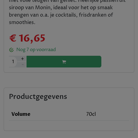
met volle teugen van geniet. Heerlijke passiefruit
siroop van Monin, ideaal voor het op smaak
brengen van o.a. je cocktails, frisdranken of
smoothies.
€ 16,65
Nog
7
op voorraad
+
1
-
Productgegevens
Volume
70cl