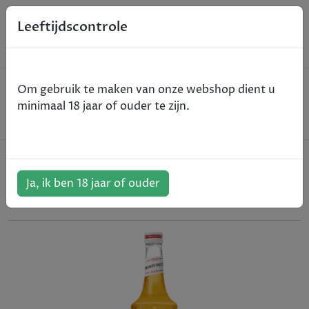
0
Leeftijdscontrole
Home
Non-Alcohol
Om gebruik te maken van onze webshop dient u
Monin Sirop Passion Fruit / Passievrucht -
minimaal 18 jaar of ouder te zijn.
Passievrucht - 70cl
Monin Sirop Passion Fruit /
Passievrucht - Passievrucht - 70cl
Ja, ik ben 18 jaar of ouder
ArtikelNummer:
801302