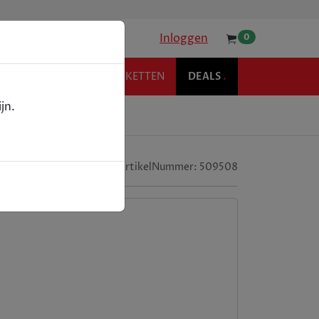
Inloggen
0
KOFFIE
RELATIEPAKKETTEN
DEALS
.
jn.
ArtikelNummer:
509508