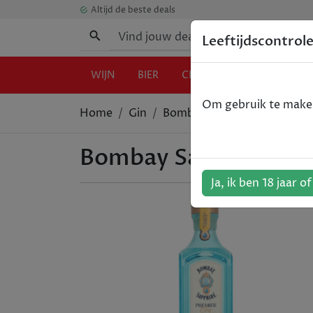
Altijd de beste deals
Leeftijdscontrol
WIJN
BIER
CHAMPAGNE
GIN
Om gebruik te maken 
Home
Gin
Bombay Sapphire Premier Cr
Bombay Sapphire Prem
Ja, ik ben 18 jaar o