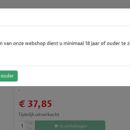
e
VODKA
RUM
WHISKY
SPIRITS
ALCOHOLVRIJ
van onze webshop dient u minimaal 18 jaar of ouder te zi
u - 70cl
ier Cru - 70cl
f ouder
.
€ 37,85
Tijdelijk uitverkocht
+
1
In winkelwagen
-