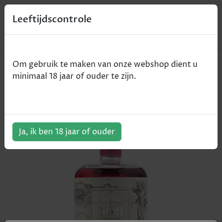
0
Leeftijdscontrole
Home
Gin
Buss N°509 CHERRY - 70cl
Om gebruik te maken van onze webshop dient u
minimaal 18 jaar of ouder te zijn.
Buss N°509 CHERRY - 70cl
ArtikelNummer:
505893
Ja, ik ben 18 jaar of ouder