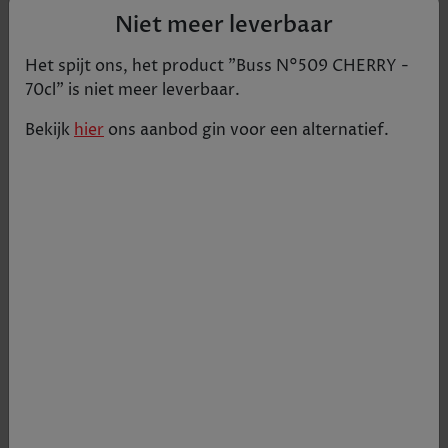
Niet meer leverbaar
Het spijt ons, het product "
Buss N°509 CHERRY -
70cl
" is niet meer leverbaar.
Bekijk
hier
ons aanbod
gin
voor een alternatief.
Een fruitig klein nummer in beperkte oplage van
het Belgische Buss Spirits! Verse kersen worden
gemacereerd in de gin, vandaar de levendige
kleur, en er is ook een vleugje amandel
toegevoegd voor een Bakewell-achtig
smaakprofiel. Het combineert heel goed met een
bloemige tonic en een paar muntblaadjes.
€ 41,60
Tijdelijk uitverkocht
+
1
-