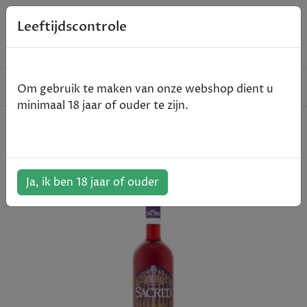
0
Leeftijdscontrole
Home
Gin
Sacred Roseship Cup - 75cl
Om gebruik te maken van onze webshop dient u
minimaal 18 jaar of ouder te zijn.
Sacred Roseship Cup - 75cl
ArtikelNummer:
500877
Ja, ik ben 18 jaar of ouder