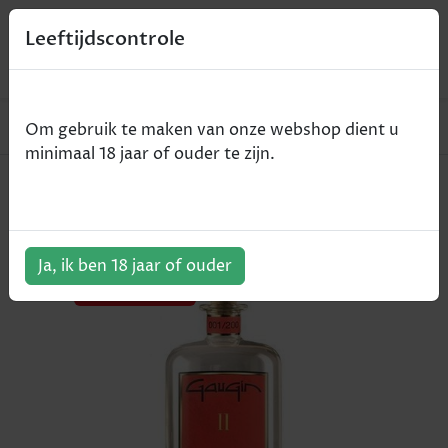
0
Leeftijdscontrole
Home
Gin
Gaugin 2 - 50cl
Om gebruik te maken van onze webshop dient u
minimaal 18 jaar of ouder te zijn.
Gaugin 2 - 50cl
ArtikelNummer:
500862
Ja, ik ben 18 jaar of ouder
AANBIEDING