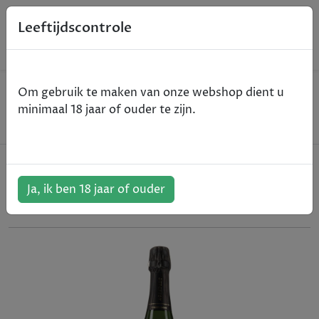
0
Leeftijdscontrole
Home
Champagne
Om gebruik te maken van onze webshop dient u
Agrapart & Fils - Vénus, Brut Nature - Blanc de
minimaal 18 jaar of ouder te zijn.
Blancs - 75cl
Agrapart & Fils - Vénus, Brut
Nature - Blanc de Blancs - 75cl
Ja, ik ben 18 jaar of ouder
ArtikelNummer:
412915