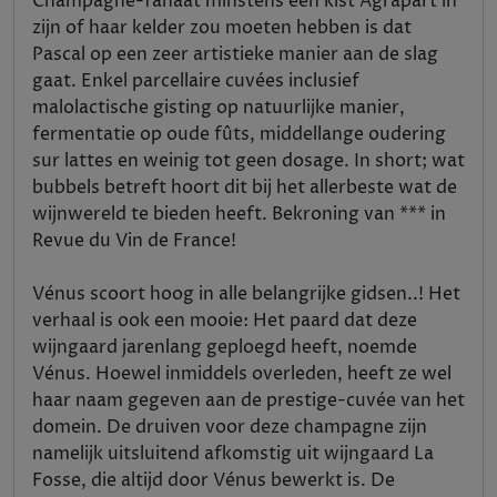
Champagne-fanaat minstens een kist Agrapart in
zijn of haar kelder zou moeten hebben is dat
Pascal op een zeer artistieke manier aan de slag
gaat. Enkel parcellaire cuvées inclusief
malolactische gisting op natuurlijke manier,
fermentatie op oude fûts, middellange oudering
sur lattes en weinig tot geen dosage. In short; wat
bubbels betreft hoort dit bij het allerbeste wat de
wijnwereld te bieden heeft. Bekroning van *** in
Revue du Vin de France!
Vénus scoort hoog in alle belangrijke gidsen..! Het
verhaal is ook een mooie: Het paard dat deze
wijngaard jarenlang geploegd heeft, noemde
Vénus. Hoewel inmiddels overleden, heeft ze wel
haar naam gegeven aan de prestige-cuvée van het
domein. De druiven voor deze champagne zijn
namelijk uitsluitend afkomstig uit wijngaard La
Fosse, die altijd door Vénus bewerkt is. De