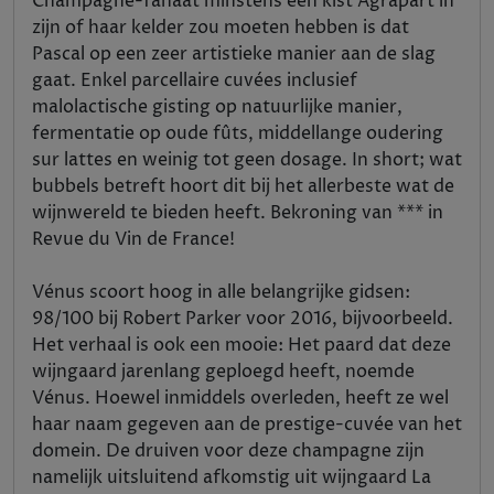
Champagne-fanaat minstens een kist Agrapart in
zijn of haar kelder zou moeten hebben is dat
Pascal op een zeer artistieke manier aan de slag
gaat. Enkel parcellaire cuvées inclusief
malolactische gisting op natuurlijke manier,
fermentatie op oude fûts, middellange oudering
sur lattes en weinig tot geen dosage. In short; wat
bubbels betreft hoort dit bij het allerbeste wat de
wijnwereld te bieden heeft. Bekroning van *** in
Revue du Vin de France!
Vénus scoort hoog in alle belangrijke gidsen:
98/100 bij Robert Parker voor 2016, bijvoorbeeld.
Het verhaal is ook een mooie: Het paard dat deze
wijngaard jarenlang geploegd heeft, noemde
Vénus. Hoewel inmiddels overleden, heeft ze wel
haar naam gegeven aan de prestige-cuvée van het
domein. De druiven voor deze champagne zijn
namelijk uitsluitend afkomstig uit wijngaard La