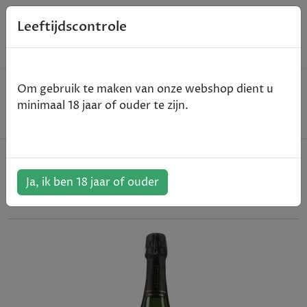
0
Leeftijdscontrole
Home
Champagne
Om gebruik te maken van onze webshop dient u
Agrapart & Fils - Vénus, Brut Nature - Blanc de
minimaal 18 jaar of ouder te zijn.
Blancs - 75cl
Agrapart & Fils - Vénus, Brut
Nature - Blanc de Blancs - 75cl
Ja, ik ben 18 jaar of ouder
ArtikelNummer:
412914