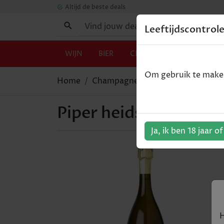
Altijd de beste deals
Leeftijdscontrol
WIJN
BIER
CHAMPAGNE
GIN
Om gebruik te maken 
Home
Champagne
Piper heidsieck - Ra
Piper heidsieck - Rare
Ja, ik ben 18 jaar o
H