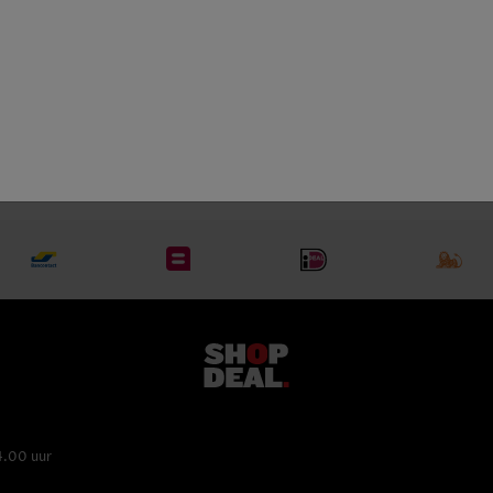
12
2008
70% Chardonnay, 30% Pinot Noir
4.00 uur