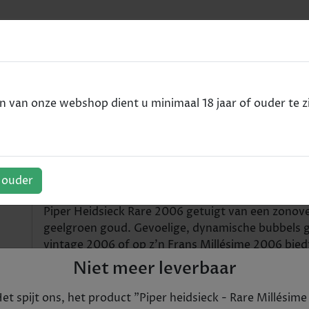
e
VODKA
RUM
WHISKY
SPIRITS
ALCOHOLVRIJ
van onze webshop dient u minimaal 18 jaar of ouder te zi
re Millésime - brut - 75cl
 Millésime - brut - 75cl
f ouder
Piper Heidsieck Rare 2006 getuigt van een zonove
geelgroen goud. Gevoelige, dynamische bubbels gli
vintage 2006 of op z'n Frans Millésime 2006 bied
oosterse neus. De geuren van knapperige mango, c
Niet meer leverbaar
vintage een verfijnde vitaliteit. De geur van jasm
geleidelijk opkomende mineraliteit. Aroma's van 
et spijt ons, het product "
Piper heidsieck - Rare Millésime