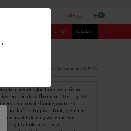
Inloggen
0
KOFFIE
RELATIEPAKKETTEN
DEALS
.
jn.
ArtikelNummer:
409435
rgoten jaar en gloeit met een iriserend
nsteren in deze flaxen schittering. Rare
t eerst een royale honingzoete en
acao, koffie, tropisch fruit, geven het
ijnthee maakt de weg vrij voor een
gedroogde abrikoos en roze
 -