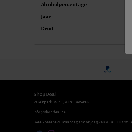
Alcoholpercentage
Jaar
Druif
ShopDeal
Pareinpark
29 b3
,
9120
Beveren
info@shopdeal.be
Bereikbaarheid:
maandag t/m vrijdag van 9.00 uur tot 1