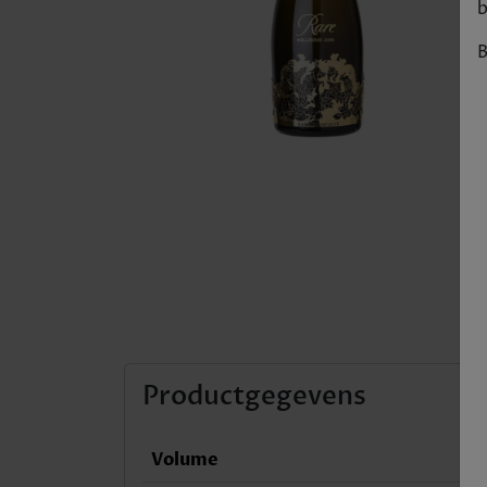
b
B
Productgegevens
Volume