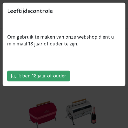
0
Leeftijdscontrole
Home
Champagne
Om gebruik te maken van onze webshop dient u
Piper Rose BBQ Giftbox - rosé - 75cl
minimaal 18 jaar of ouder te zijn.
Piper Rose BBQ Giftbox - rosé -
75cl
Ja, ik ben 18 jaar of ouder
ArtikelNummer:
409147