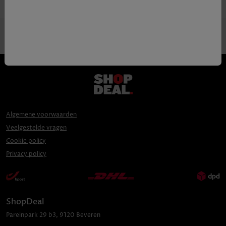
Algemene voorwaarden
Veelgestelde vragen
Cookie policy
Privacy policy
ShopDeal
Pareinpark
29 b3
,
9120
Beveren