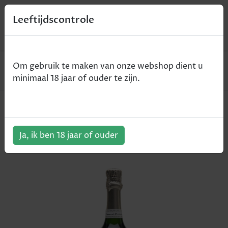
0
Leeftijdscontrole
Home
Champagne
Om gebruik te maken van onze webshop dient u
Laurent Perrier - Blanc de Blancs - blanc de blancs
minimaal 18 jaar of ouder te zijn.
Laurent Perrier - Blanc de Blancs -
blanc de blancs
Ja, ik ben 18 jaar of ouder
ArtikelNummer:
409102