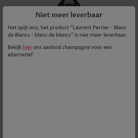
Niet meer leverbaar
Het spijt ons, het product "
Laurent Perrier - Blanc
de Blancs - blanc de blancs
" is niet meer leverbaar.
Bekijk
hier
ons aanbod
champagne
voor een
alternatief.
Heeft aanvankelijke aromaten van Chardonnay,
enkele kleine hints van evolutie in de neus en veel
rijpe appels en een onderliggende kalklaag. De
smaak heeft de frisheid, het krijt en de rijpe appels
laten weer zien met hints van mango, ananas met
mooie laagjes kruiden. Lijkt erg evenwichtig,
schreeuwt niet om aandacht.
€ 76
Tijdelijk uitverkocht