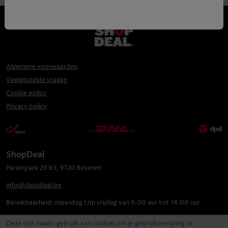
Algemene voorwaarden
Veelgestelde vragen
Cookie policy
Privacy policy
ShopDeal
Pareinpark
29 b3
,
9120
Beveren
info@shopdeal.be
Bereikbaarheid:
maandag t/m vrijdag van 9.00 uur tot 14.00 uur
Deze site maakt gebruik van cookies om je gebruikservaring te