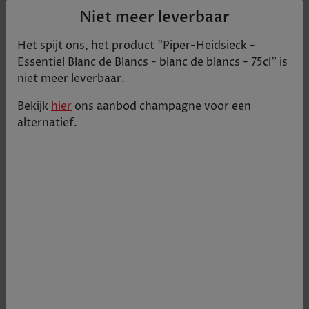
Niet meer leverbaar
Het spijt ons, het product "
Piper-Heidsieck -
Essentiel Blanc de Blancs - blanc de blancs - 75cl
" is
niet meer leverbaar.
Bekijk
hier
ons aanbod
champagne
voor een
alternatief.
Piper-Heidsieck Brut heeft aroma's van vers fruit,
zoals peer en appel met hinten van citrusvruchten
€ 49,38
Tijdelijk uitverkocht
+
1
-