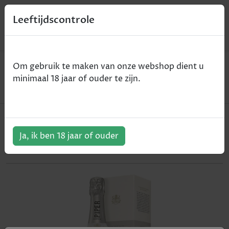
0
Leeftijdscontrole
Home
Champagne
Om gebruik te maken van onze webshop dient u
Piper-Heidsieck - Essentiel Blanc de Blancs - blanc
minimaal 18 jaar of ouder te zijn.
de blancs - 75cl
Piper-Heidsieck - Essentiel Blanc
de Blancs - blanc de blancs - 75cl
Ja, ik ben 18 jaar of ouder
ArtikelNummer:
402757