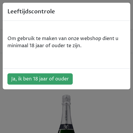
0
Leeftijdscontrole
Home
Champagne
Om gebruik te maken van onze webshop dient u
De Venoge - Cordon Bleu - brut - 75cl
minimaal 18 jaar of ouder te zijn.
De Venoge - Cordon Bleu - brut -
75cl
Ja, ik ben 18 jaar of ouder
ArtikelNummer:
401716