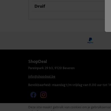
Druif
ShopDeal
Pareinpark
29 b3
,
9120
Beveren
info@shopdeal.be
Bereikbaarheid:
maandag t/m vrijdag van 9.00 uur tot 1
Deze site maakt gebruik van cookies om je gebruikservar