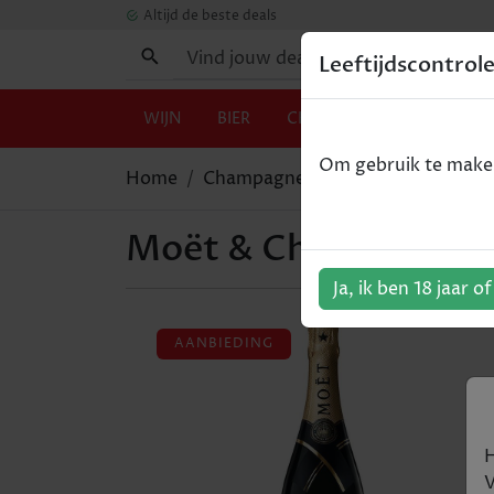
Altijd de beste deals
Leeftijdscontrol
WIJN
BIER
CHAMPAGNE
GIN
Om gebruik te maken 
Home
Champagne
Moët & Chandon - G
Moët & Chandon - Gra
Ja, ik ben 18 jaar o
AANBIEDING
H
V