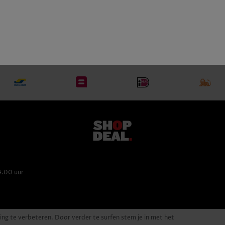
Chardonnay, Pinot Noir, Meunier
4.00 uur
ing te verbeteren. Door verder te surfen stem je in met het