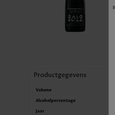
B
Productgegevens
Volume
Alcoholpercentage
Jaar