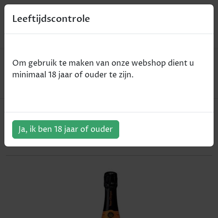
0
Leeftijdscontrole
Home
Champagne
Om gebruik te maken van onze webshop dient u
Veuve Clicquot - extra brut extra old - extra brut
minimaal 18 jaar of ouder te zijn.
extra old - 75cl
Veuve Clicquot - extra brut extra
old - extra brut extra old - 75cl
Ja, ik ben 18 jaar of ouder
ArtikelNummer:
400083