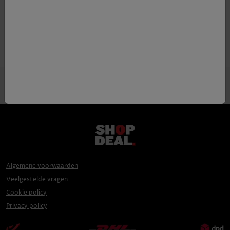
Druif
Chardonnay, Pinot Noir,
Meunier
Algemene voorwaarden
Veelgestelde vragen
Cookie policy
Privacy policy