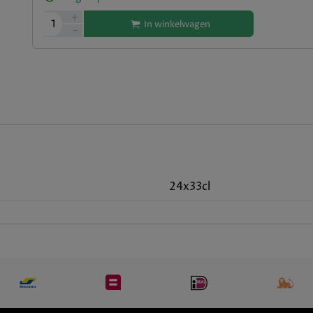
+
1
In winkelwagen
-
24x33cl