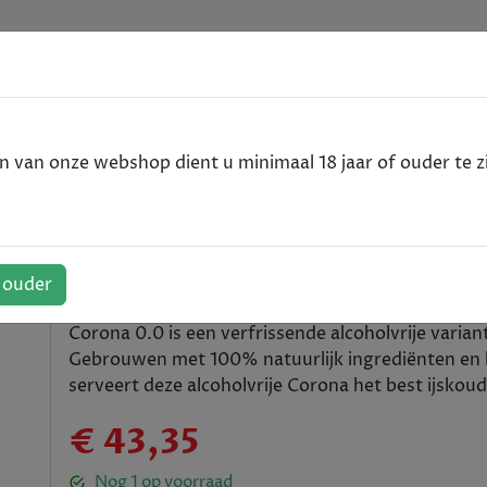
e
VODKA
RUM
WHISKY
SPIRITS
ALCOHOLVRIJ
van onze webshop dient u minimaal 18 jaar of ouder te zi
cl
24x33cl
f ouder
Corona 0.0 is een verfrissende alcoholvrije varian
Gebrouwen met 100% natuurlijk ingrediënten en bev
serveert deze alcoholvrije Corona het best ijskou
€ 43,35
Nog
1
op voorraad