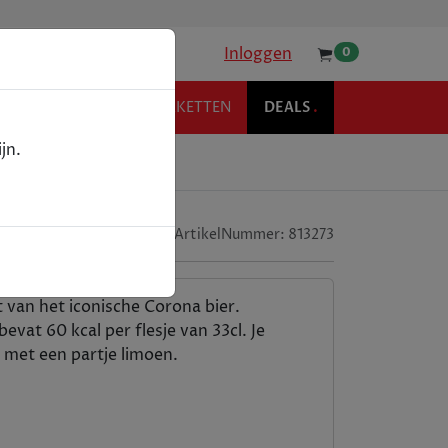
Inloggen
0
KOFFIE
RELATIEPAKKETTEN
DEALS
.
jn.
ArtikelNummer:
813273
t van het iconische Corona bier.
at 60 kcal per flesje van 33cl. Je
d met een partje limoen.