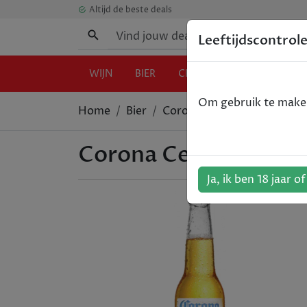
Altijd de beste deals
Leeftijdscontrol
WIJN
BIER
CHAMPAGNE
GIN
Om gebruik te maken 
Home
Bier
Corona Cero 0.0% - 24x33
Corona Cero 0.0% - 
Ja, ik ben 18 jaar o